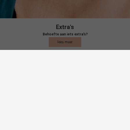
Extra's
Behoefte aan iets extra's?
lees meer